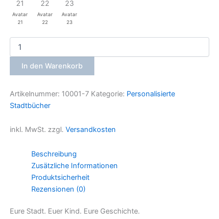
Avatar
Avatar
Avatar
21
22
23
Augsburg
–
Dein
In den Warenkorb
persönliches
Abenteuer
Menge
Artikelnummer:
10001-7
Kategorie:
Personalisierte
Stadtbücher
inkl. MwSt.
zzgl.
Versandkosten
Beschreibung
Zusätzliche Informationen
Produktsicherheit
Rezensionen (0)
Eure Stadt. Euer Kind. Eure Geschichte.