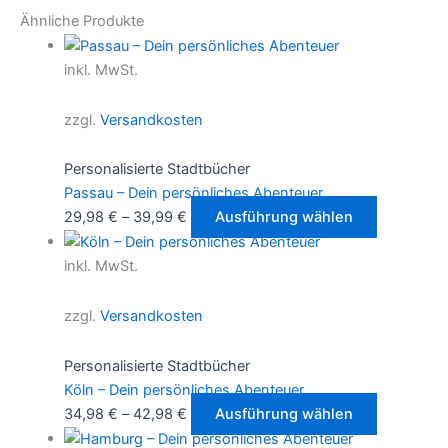
Ähnliche Produkte
inkl. MwSt.
zzgl.
Versandkosten
Personalisierte Stadtbücher
Passau – Dein persönliches Abenteuer
Dieses
29,98
€
–
39,99
€
Ausführung wählen
Produkt
weist
inkl. MwSt.
mehrere
Varianten
zzgl.
Versandkosten
auf.
Die
Personalisierte Stadtbücher
Optionen
Köln – Dein persönliches Abenteuer
können
Dieses
34,98
€
–
42,98
€
Ausführung wählen
auf
Produkt