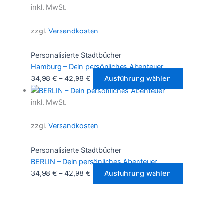
der
weist
inkl. MwSt.
Produktsei
mehrere
gewählt
Varianten
zzgl.
Versandkosten
werden
auf.
Die
Personalisierte Stadtbücher
Optionen
Hamburg – Dein persönliches Abenteuer
können
Dieses
34,98
€
–
42,98
€
Ausführung wählen
auf
Produkt
der
weist
inkl. MwSt.
Produktsei
mehrere
gewählt
Varianten
zzgl.
Versandkosten
werden
auf.
Die
Personalisierte Stadtbücher
Optionen
BERLIN – Dein persönliches Abenteuer
können
Dieses
34,98
€
–
42,98
€
Ausführung wählen
auf
Produkt
der
weist
Produktsei
mehrere