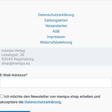
gewählt
Varianten
werden
auf.
Die
Datenschutzerklärung
Optionen
Zahlungsarten
können
Versandarten
auf
AGB
Impressum
der
Widerrufsbelehrung
Produktsei
gewählt
mampa Verlag  

Lessingstr. 26  

werden
93049 Regensburg  

shop@mampa.eu
E-Mail-Adresse*
Ich möchte den Newsletter von mampa-shop erhalten und
akzeptiere die
Datenschutzerklärung
.