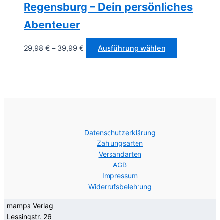
Regensburg – Dein persönliches
können
auf
Abenteuer
der
Produktseite
Dieses
29,98
€
–
39,99
€
Ausführung wählen
gewählt
Produkt
werden
weist
mehrere
Varianten
auf.
Die
Optionen
Datenschutzerklärung
können
Zahlungsarten
auf
Versandarten
AGB
der
Impressum
Produktseite
Widerrufsbelehrung
gewählt
werden
mampa Verlag  

Lessingstr. 26  
