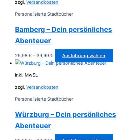
zzgl.
Versandkosten
Personalisierte Stadtbücher
Bamberg – Dein persönliches
Abenteuer
Dieses
29,98
€
–
39,99
€
Ausführung wählen
Produkt
weist
inkl. MwSt.
mehrere
Varianten
zzgl.
Versandkosten
auf.
Personalisierte Stadtbücher
Die
Optionen
Würzburg – Dein persönliches
können
auf
Abenteuer
der
Produktseite