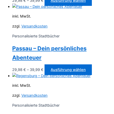
Dieses
29,98
€
–
39,99
€
Ausführung wählen
gewählt
Produkt
werden
weist
inkl. MwSt.
mehrere
Varianten
zzgl.
Versandkosten
auf.
Personalisierte Stadtbücher
Die
Optionen
Passau – Dein persönliches
können
auf
Abenteuer
der
Produktseite
Dieses
29,98
€
–
39,99
€
Ausführung wählen
gewählt
Produkt
werden
weist
inkl. MwSt.
mehrere
Varianten
zzgl.
Versandkosten
auf.
Personalisierte Stadtbücher
Die
Optionen